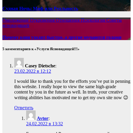
Судная Ночь: Миф или Реальность
Омоложение
Откровения
Отношения
Психология
Советы
ясновидящей
Почему одни уходят быстро, а другие мучаются годами
5 комментариев к «Услуги Ясновидящей!!!»
Casey Dietsche
:
23.02.2022 в 12:12
I would like to thank you for the efforts you’ve put in penning
this website. I really hope to view the same high-grade
content by you in the future as well. In truth, your creative
writing abilities has motivated me to get my own site now 😉
Ответить
Avtor
:
24.02.2022 в 13:32