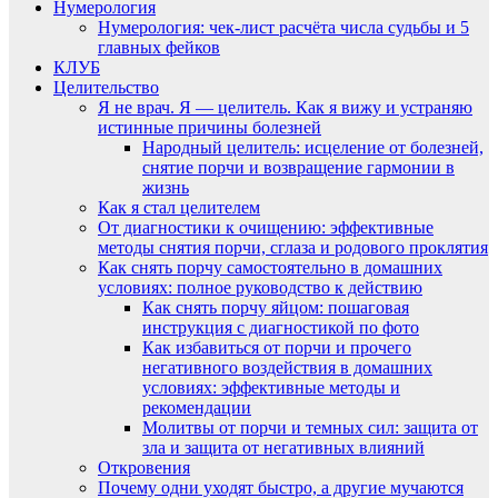
Нумерология
Нумерология: чек-лист расчёта числа судьбы и 5
главных фейков
КЛУБ
Целительство
Я не врач. Я — целитель. Как я вижу и устраняю
истинные причины болезней
Народный целитель: исцеление от болезней,
снятие порчи и возвращение гармонии в
жизнь
Как я стал целителем
От диагностики к очищению: эффективные
методы снятия порчи, сглаза и родового проклятия
Как снять порчу самостоятельно в домашних
условиях: полное руководство к действию
Как снять порчу яйцом: пошаговая
инструкция с диагностикой по фото
Как избавиться от порчи и прочего
негативного воздействия в домашних
условиях: эффективные методы и
рекомендации
Молитвы от порчи и темных сил: защита от
зла и защита от негативных влияний
Откровения
Почему одни уходят быстро, а другие мучаются