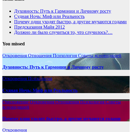
Духовность: Путь к Гармонии и Личному росту
Судная Ночь: Миф или Реальность
Почему одни уходят быстро, а другие мучаются годами
Предсказания Майя 2012
Должно ли было случиться то, что случилось?…
You missed
Откровения
Отношения
Психология
Советы ясновидящей
Духовность: Путь к Гармонии и Личному росту
Откровения
Психология
Судная Ночь: Миф или Реальность
Омоложение
Откровения
Отношения
Психология
Советы
ясновидящей
Почему одни уходят быстро, а другие мучаются годами
Откровения