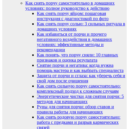
Как снять порчу самостоятельно в домашних
условиях: полное руководство к действию
Как снять порчу яйцом: пошаговая
инструкция с диагностикой по фото
Как снять порчу солью: 3 сильных ритуала в
домашних условиях
Как избавиться от порчи и прочего
негативного воздействия в домашних
условиях: эффективные методы и
рекомендации
Как понять, что порчу сняли: 10 главных
признаков и оценка результата
Снятие порчи и негатива: когда нужна
помощь мастера и как выбрать специалиста
Защита от порчи и сглаза: как уберечь себя и
свой дом после очищения
Как снять сильную порчу самостоятельно:
комплексный подход к сложным случаям
Энергетические чистки для снятия порчи: 5
методов для начинающих
Руны для снятия порчи: обзор ставов и
правила работы для начинающих
Как снять родовую порчу самостоятельно:
работа с предками и разрыв кармических
связей