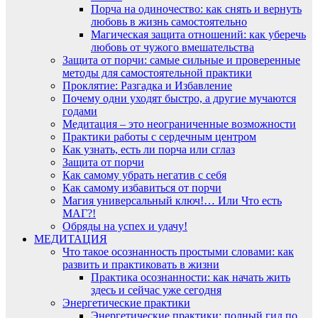
Порча на одиночество: как снять и вернуть
любовь в жизнь самостоятельно
Магическая защита отношений: как уберечь
любовь от чужого вмешательства
Защита от порчи: самые сильные и проверенные
методы для самостоятельной практики
Проклятие: Разгадка и Избавление
Почему одни уходят быстро, а другие мучаются
годами
Медитация – это неограниченные возможности
Практики работы с сердечным центром
Как узнать, есть ли порча или сглаз
Защита от порчи
Как самому убрать негатив с себя
Как самому избавиться от порчи
Магия универсальный ключ!… Или Что есть
МАГ?!
Обряды на успех и удачу!
МЕДИТАЦИЯ
Что такое осознанность простыми словами: как
развить и практиковать в жизни
Практика осознанности: как начать жить
здесь и сейчас уже сегодня
Энергетические практики
Энергетические практики: полный гид по