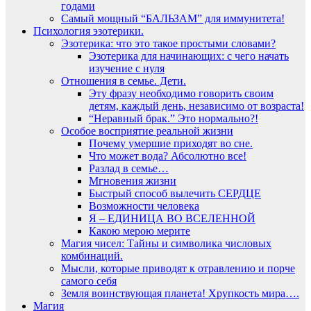
годами
Самый мощный “БАЛЬЗАМ” для иммунитета!
Психология эзотерики.
Эзотерика: что это такое простыми словами?
Эзотерика для начинающих: с чего начать
изучение с нуля
Отношения в семье. Дети.
Эту фразу необходимо говорить своим
детям, каждый день, независимо от возраста!
“Неравный брак.” Это нормально?!
Особое восприятие реальной жизни
Почему умершие приходят во сне.
Что может вода? Абсолютно все!
Разлад в семье…
Мгновения жизни
Быстрый способ вылечить СЕРДЦЕ
Возможности человека
Я – ЕДИНИЦА ВО ВСЕЛЕННОЙ
Какою мерою мерите
Магия чисел: Тайны и символика числовых
комбинаций.
Мысли, которые приводят к отравлению и порче
самого себя
Земля воинствующая планета! Хрупкость мира….
Магия