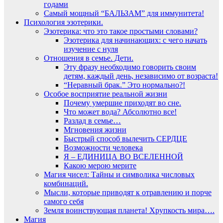
годами
Самый мощный “БАЛЬЗАМ” для иммунитета!
Психология эзотерики.
Эзотерика: что это такое простыми словами?
Эзотерика для начинающих: с чего начать
изучение с нуля
Отношения в семье. Дети.
Эту фразу необходимо говорить своим
детям, каждый день, независимо от возраста!
“Неравный брак.” Это нормально?!
Особое восприятие реальной жизни
Почему умершие приходят во сне.
Что может вода? Абсолютно все!
Разлад в семье…
Мгновения жизни
Быстрый способ вылечить СЕРДЦЕ
Возможности человека
Я – ЕДИНИЦА ВО ВСЕЛЕННОЙ
Какою мерою мерите
Магия чисел: Тайны и символика числовых
комбинаций.
Мысли, которые приводят к отравлению и порче
самого себя
Земля воинствующая планета! Хрупкость мира….
Магия