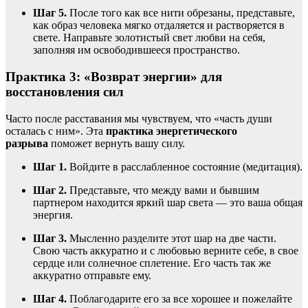
Шаг 5.
После того как все нити обрезаны, представьте,
как образ человека мягко отдаляется и растворяется в
свете. Направьте золотистый свет любви на себя,
заполняя им освободившееся пространство.
Практика 3: «Возврат энергии» для
восстановления сил
Часто после расставания мы чувствуем, что «часть души
осталась с ним». Эта
практика энергетического
разрыва
поможет вернуть вашу силу.
Шаг 1.
Войдите в расслабленное состояние (медитация).
Шаг 2.
Представьте, что между вами и бывшим
партнером находится яркий шар света — это ваша общая
энергия.
Шаг 3.
Мысленно разделите этот шар на две части.
Свою часть аккуратно и с любовью верните себе, в свое
сердце или солнечное сплетение. Его часть так же
аккуратно отправьте ему.
Шаг 4.
Поблагодарите его за все хорошее и пожелайте