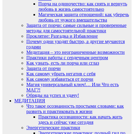
Порча на одиночество: как снять и вернуть
любовь в жизнь самостоятельно
Магическая защита отношений: как уберечь
любовь от чужого вмешательства
Защита от порчи: самые сильные и проверенные
методы для самостоятельной практики
Проклятие: Разгадка и Избавление
Почему одни уходят быстро, а другие мучаются
годами
Медитация – это неограниченные возможности
Практики работы с сердечным центром
Как узнать, есть ли порча или сглаз
Защита от порчи
Как самому убрать негатив с себя
Как самому избавиться от порчи
Магия универсальный ключ!… Или Что есть
МАГ?!
Обряды на успех и удачу!
МЕДИТАЦИЯ
Что такое осознанность простыми словами: как
развить и практиковать в жизни
Практика осознанности: как начать жить
здесь и сейчас уже сегодня
Энергетические практики
Энергетические практики: полный гид по