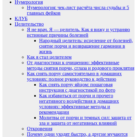
Нумерология
Нумерология: чек-лист расчёта числа судьбы и 5
главных фейков
КЛУБ
Целительство
Я не врач. Я — целитель. Как я вижу и устраняю
истинные причины болезней
Народный целитель: исцеление от болезней,
снятие порчи и возвращение гармонии в
жизнь
Как я стал целителем
От диагностики к очищению: эффективные
методы снятия порчи, сглаза и родового проклятия
Как снять порчу самостоятельно в домашних
условиях: полное руководство к действию
Как снять порчу яйцом: пошаговая
инструкция с диагностикой по фото
Как избавиться от порчи и прочего
негативного воздействия в домашних
условиях: эффективные методы и
рекомендации
Молитвы от порчи и темных сил: защита от
зла и защита от негативных влияний
Откровения
Почему одни уходят быстро, а другие мучаются