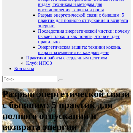
видам, техникам и методам для
восстановления, защиты и роста
Разрыв энергетической связи с бывшим: 5
практик для полного отпускания и возврата
энергии
Последствия энергетической чистки: почему
бывает плохо и как понять, что все идет
правильно
Энергетическая защита: техники кокона,
шара и заземления на каждый день
Практики работы с сердечным центром
Клуб: ИПОЗ
Контакты
Разрыв энергетической связи
с бывшим: 5 практик для
полного отпускания и
возврата энергии