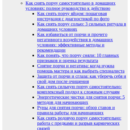
Как снять порчу самостоятельно в домашних
условиях: полное руководство к действию
Как снять порчу яйцом: пошаговая
инструкция с диагностикой по фото
Как снять порчу солью: 3 сильных ритуала в
домашних условиях
Как избавиться от порчи и прочего
негативного воздействия в домашних
условиях: эффективные методы и
рекомендации
Как понять, что порчу сняли: 10 главных
признаков и оценка результата
Снятие порчи и негатива: когда нужна
помощь мастера и как выбрать специалиста
Защита от порчи и сглаза: как уберечь себя и
свой дом после очищения
Как снять сильную порчу самостоятельно:
комплексный подход к сложным случаям
Энергетические чистки для снятия порчи: 5
методов для начинающих
Руны для снятия порчи: обзор ставов и
правила работы для начинающих
Как снять родовую порчу самостоятельно:
работа с предками и разрыв кармических
связей