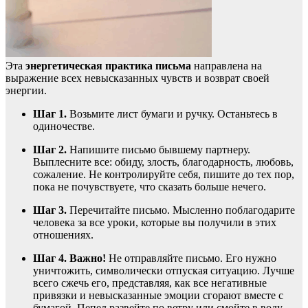
Эта
энергетическая практика письма
направлена на
выражение всех невысказанных чувств и возврат своей
энергии.
Шаг 1.
Возьмите лист бумаги и ручку. Останьтесь в
одиночестве.
Шаг 2.
Напишите письмо бывшему партнеру.
Выплесните все: обиду, злость, благодарность, любовь,
сожаление. Не контролируйте себя, пишите до тех пор,
пока не почувствуете, что сказать больше нечего.
Шаг 3.
Перечитайте письмо. Мысленно поблагодарите
человека за все уроки, которые вы получили в этих
отношениях.
Шаг 4.
Важно!
Не отправляйте письмо. Его нужно
уничтожить, символически отпуская ситуацию. Лучше
всего сжечь его, представляя, как все негативные
привязки и невысказанные эмоции сгорают вместе с
бумагой. Пепел развейте по ветру или смойте в воду.