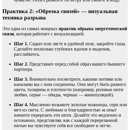
Практика 2: «Обрезка связей» — визуальная
техника разрыва
Это одна из самых мощных
практик обрыва энергетической
связи
, которая работает с визуализацией.
Шаг 1.
Сядьте или лягте в удобной позе, закройте глаза.
Сделайте несколько глубоких вдохов и выдохов,
расслабьтесь.
Шаг 2.
Представьте перед собой образ вашего бывшего
партнера.
Шаг 3.
Внимательно посмотрите, какими нитями или
каналами вы с ним соединены. Они могут быть разного
цвета, толщины и плотности (например, розовые нити
любви, серые — обиды, черные — манипуляций).
Шаг 4.
Мысленно возьмите золотые ножницы, серп или
меч из света. С любовью и благодарностью за опыт
начните перерезать эти нити. Делайте это медленно и
осознанно, представляя, как с каждой перерезанной
нитью вы чувствуете себя все свободнее и легче.