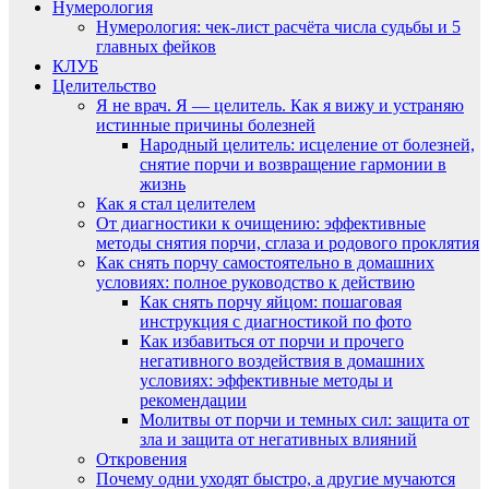
Нумерология
Нумерология: чек-лист расчёта числа судьбы и 5
главных фейков
КЛУБ
Целительство
Я не врач. Я — целитель. Как я вижу и устраняю
истинные причины болезней
Народный целитель: исцеление от болезней,
снятие порчи и возвращение гармонии в
жизнь
Как я стал целителем
От диагностики к очищению: эффективные
методы снятия порчи, сглаза и родового проклятия
Как снять порчу самостоятельно в домашних
условиях: полное руководство к действию
Как снять порчу яйцом: пошаговая
инструкция с диагностикой по фото
Как избавиться от порчи и прочего
негативного воздействия в домашних
условиях: эффективные методы и
рекомендации
Молитвы от порчи и темных сил: защита от
зла и защита от негативных влияний
Откровения
Почему одни уходят быстро, а другие мучаются