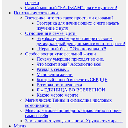
годами
Самый мощный “БАЛЬЗАМ” для иммунитета!
Психология эзотерики.
Эзотерика: что это такое простыми словами?
Эзотерика для начинающих: с чего начать
изучение с нуля
Отношения в семье. Дети.
Эту фразу необходимо говорить своим
детям, каждый день, независимо от возраста!
“Неравный брак.” Это нормально?!
Особое восприятие реальной жизни
Почему умершие приходят во сне.
Что может вода? Абсолютно все!
Разлад в семье…
Мгновения жизни
Быстрый способ вылечить СЕРДЦЕ
Возможности человека
Я – ЕДИНИЦА ВО ВСЕЛЕННОЙ
Какою мерою мерите
Магия чисел: Тайны и символика числовых
комбинаций.
Мысли, которые приводят к отравлению и порче
самого себя
Земля воинствующая планета! Хрупкость мира….
Магия