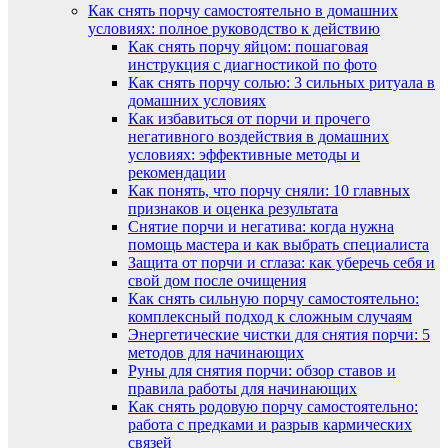
Как снять порчу самостоятельно в домашних
условиях: полное руководство к действию
Как снять порчу яйцом: пошаговая
инструкция с диагностикой по фото
Как снять порчу солью: 3 сильных ритуала в
домашних условиях
Как избавиться от порчи и прочего
негативного воздействия в домашних
условиях: эффективные методы и
рекомендации
Как понять, что порчу сняли: 10 главных
признаков и оценка результата
Снятие порчи и негатива: когда нужна
помощь мастера и как выбрать специалиста
Защита от порчи и сглаза: как уберечь себя и
свой дом после очищения
Как снять сильную порчу самостоятельно:
комплексный подход к сложным случаям
Энергетические чистки для снятия порчи: 5
методов для начинающих
Руны для снятия порчи: обзор ставов и
правила работы для начинающих
Как снять родовую порчу самостоятельно:
работа с предками и разрыв кармических
связей