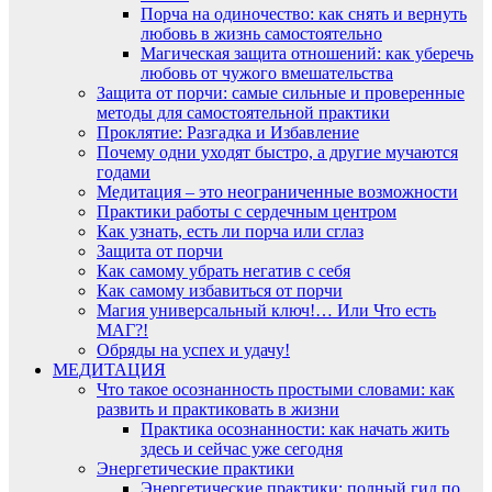
Порча на одиночество: как снять и вернуть
любовь в жизнь самостоятельно
Магическая защита отношений: как уберечь
любовь от чужого вмешательства
Защита от порчи: самые сильные и проверенные
методы для самостоятельной практики
Проклятие: Разгадка и Избавление
Почему одни уходят быстро, а другие мучаются
годами
Медитация – это неограниченные возможности
Практики работы с сердечным центром
Как узнать, есть ли порча или сглаз
Защита от порчи
Как самому убрать негатив с себя
Как самому избавиться от порчи
Магия универсальный ключ!… Или Что есть
МАГ?!
Обряды на успех и удачу!
МЕДИТАЦИЯ
Что такое осознанность простыми словами: как
развить и практиковать в жизни
Практика осознанности: как начать жить
здесь и сейчас уже сегодня
Энергетические практики
Энергетические практики: полный гид по