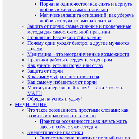
Порча на одиночество: как снять и вернуть
любовь в жизнь самостоятельно
Магическая защита отношений: как уберечь
любовь от чужого вмешательства
Защита от порчи: самые сильные и проверенные
методы для самостоятельной практики
Проклятие: Разгадка и Избавление
Почему одни уходят быстро, а другие мучаются
годами
Медитация – это неограниченные возможности
Практики работы с сердечным центром
Как узнать, есть ли порча или сглаз
Защита от порчи
Как самому убрать негатив с себя
Как самому избавиться от порчи
Магия универсальный ключ!… Или Что есть
МАГ?!
Обряды на успех и удачу!
МЕДИТАЦИЯ
Что такое осознанность простыми словами: как
развить и практиковать в жизни
Практика осознанности: как начать жить
здесь и сейчас уже сегодня
Энергетические практики
Энергетические практики: полный гид по