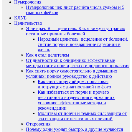
Нумерология
Нумерология: чек-лист расчёта числа судьбы и 5
главных фейков
КЛУБ
Целительство
Я не врач. Я — целитель. Как я вижу и устраняю
истинные причины болезней
Народный целитель: исцеление от болезней,
снятие порчи и возвращение гармонии в
жизнь
Как я стал целителем
От диагностики к очищению: эффективные
методы снятия порчи, сглаза и родового проклятия
Как снять порчу самостоятельно в домашних
условиях: полное руководство к действию
Как снять порчу яйцом: пошаговая
инструкция с диагностикой по фото
Как избавиться от порчи и прочего
негативного воздействия в домашних
условиях: эффективные методы и
рекомендации
Молитвы от порчи и темных сил: защита от
зла и защита от негативных влияний
Откровения
Почему одни уходят быстро, а другие мучаются