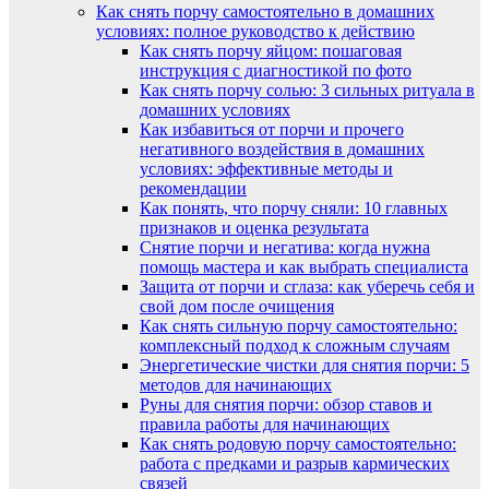
Как снять порчу самостоятельно в домашних
условиях: полное руководство к действию
Как снять порчу яйцом: пошаговая
инструкция с диагностикой по фото
Как снять порчу солью: 3 сильных ритуала в
домашних условиях
Как избавиться от порчи и прочего
негативного воздействия в домашних
условиях: эффективные методы и
рекомендации
Как понять, что порчу сняли: 10 главных
признаков и оценка результата
Снятие порчи и негатива: когда нужна
помощь мастера и как выбрать специалиста
Защита от порчи и сглаза: как уберечь себя и
свой дом после очищения
Как снять сильную порчу самостоятельно:
комплексный подход к сложным случаям
Энергетические чистки для снятия порчи: 5
методов для начинающих
Руны для снятия порчи: обзор ставов и
правила работы для начинающих
Как снять родовую порчу самостоятельно:
работа с предками и разрыв кармических
связей