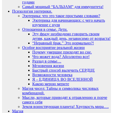
годами
Самый мощный “БАЛЬЗАМ” для иммунитета!
Психология эзотерики.
Эзотерика: что это такое простыми словами?
Эзотерика для начинающих: с чего начать
изучение с нуля
Отношения в семье. Дети.
Эту фразу необходимо говорить своим
детям, каждый день, независимо от возраста!
“Неравный брак.” Это нормально?!
Особое восприятие реальной жизни
Почему умершие приходят во сне.
Что может вода? Абсолютно все!
Разлад в семье…
Мгновения жизни
Быстрый способ вылечить СЕРДЦЕ
Возможности человека
Я – ЕДИНИЦА ВО ВСЕЛЕННОЙ
Какою мерою мерите
Магия чисел: Тайны и символика числовых
комбинаций.
Мысли, которые приводят к отравлению и порче
самого себя
Земля воинствующая планета! Хрупкость мира….
Магия