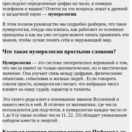
преследуют определенные цифры на часах, в номерах
телефонов и машин? Ответы на эти вопросы лежат в древней
и загадочной науке —
нумерологии
.
В этом полном руководстве мы подробно разберем, что такое
нумерология, откуда она взялась, как работают ее основные
принципы и как вы уже сегодня можете начать применять эти
знания, чтобы лучше понять себя и окружающий мир.
Что такое нумерология простыми словами?
Нумерология
— это система эзотерических верований о том,
что числа имеют не только математическое, но и мистическое
значение. Она изучает связь между цифрами, физическими
объектами, событиями и жизнью людей . Если говорить
совсем просто, нумерология считает, что вибрации чисел
влияют на нашу судьбу, характер и таланты.
Это своего рода ключ к пониманию законов Вселенной и
нашего места в ней. В отличие от математики, где числа
используются для подсчетов, в нумерологии каждое число от
1 до 9 (а также особые числа 11, 22, 33) обладает уникальным
набором качеств и энергий .
Краткая история нумерологии: от Пифагора до