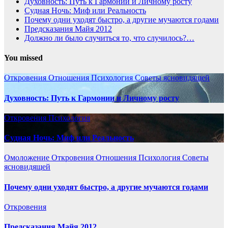
Духовность: Путь к Гармонии и Личному росту
Судная Ночь: Миф или Реальность
Почему одни уходят быстро, а другие мучаются годами
Предсказания Майя 2012
Должно ли было случиться то, что случилось?…
You missed
Откровения
Отношения
Психология
Советы ясновидящей
Духовность: Путь к Гармонии и Личному росту
Откровения
Психология
Судная Ночь: Миф или Реальность
Омоложение
Откровения
Отношения
Психология
Советы
ясновидящей
Почему одни уходят быстро, а другие мучаются годами
Откровения
Предсказания Майя 2012