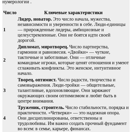
нумерологии .
Число
Ключевые характеристики
Лидер, новатор.
Это число начала, мужества,
независимости и уверенности в себе. Люди-единицы
1
— прирожденные лидеры, амбициозные и
целеустремленные. Они не боятся идти своей
дорогой.
Дипломат, миротворец.
Число партнерства,
гармонии и равновесия. «Двойки» — чуткие,
тактичные и заботливые. Они — отличные
2
командные игроки, которые ценят отношения и умеют
сглаживать конфликты. Это женское, интуитивное
начало.
Творец, оптимист.
Число радости, творчества и
самовыражения. Люди-тройки — общительные,
3
талантливые, вдохновляющие. Они заряжают
окружающих своим оптимизмом и любят быть в
центре внимания.
Труженик, строитель.
Число стабильности, порядка и
практичности. «Четверки» — это надежная опора.
4
Они дисциплинированы, ответственны и
трудолюбивы. Им важно создать прочный фундамент
во всем: в семье, карьере, финансах.