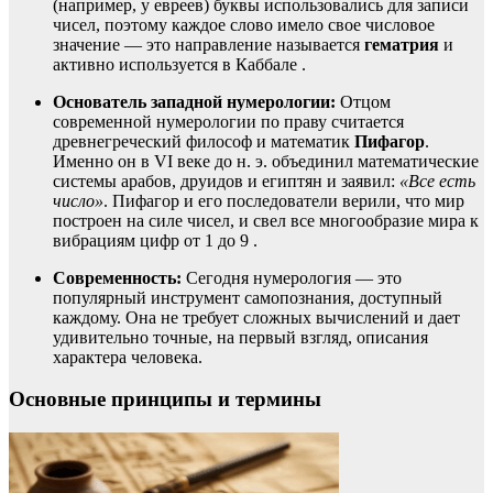
(например, у евреев) буквы использовались для записи
чисел, поэтому каждое слово имело свое числовое
значение — это направление называется
гематрия
и
активно используется в Каббале .
Основатель западной нумерологии:
Отцом
современной нумерологии по праву считается
древнегреческий философ и математик
Пифагор
.
Именно он в VI веке до н. э. объединил математические
системы арабов, друидов и египтян и заявил:
«Все есть
число»
. Пифагор и его последователи верили, что мир
построен на силе чисел, и свел все многообразие мира к
вибрациям цифр от 1 до 9 .
Современность:
Сегодня нумерология — это
популярный инструмент самопознания, доступный
каждому. Она не требует сложных вычислений и дает
удивительно точные, на первый взгляд, описания
характера человека.
Основные принципы и термины