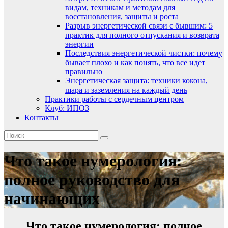
видам, техникам и методам для
восстановления, защиты и роста
Разрыв энергетической связи с бывшим: 5
практик для полного отпускания и возврата
энергии
Последствия энергетической чистки: почему
бывает плохо и как понять, что все идет
правильно
Энергетическая защита: техники кокона,
шара и заземления на каждый день
Практики работы с сердечным центром
Клуб: ИПОЗ
Контакты
Что такое нумерология:
полное руководство для
начинающих
Что такое нумерология: полное