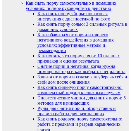
Как снять порчу самостоятельно в домашних
условиях: полное руководство к действию
Как снять порчу яйцом: пошаговая
инструкция с диагностикой по фото
Как снять порчу солью: 3 сильных ритуала в
домашних условиях
Как избавиться от порчи и прочего
негативного воздействия в домашних
условиях: эффективные методы и
рекомендации
Как понять, что порчу сняли: 10 главных
признаков и оценка результата
Снятие порчи и негатива: когда нужна
помощь мастера и как выбрать специалиста
Защита от порчи и сглаза: как уберечь себя и
свой дом после очищения
Как снять сильную порчу самостоятельно:
комплексный подход к сложным случаям
Энергетические чистки для снятия порчи: 5
методов для начинающих
Руны для снятия порчи: обзор ставов и
правила работы для начинающих
Как снять родовую порчу самостоятельно:
работа с предками и разрыв кармических
связей