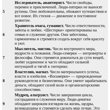
Исследователь, авантюрист.
Число свободы,
перемен и приключений. Люди-пятерки не выносят
5
рутины. Они любознательны, обожают путешествия и
все новое. Их стихия — движение и постоянное
развитие.
Хранитель очага, гуманист.
Число ответственности,
заботы и любви. «Шестерки» ориентированы на
6
семью и служение другим. Они заботливы,
гармоничны и стремятся создать вокруг себя красоту
и уют.
Мыслитель, мистик.
Число внутреннего мира,
мудрости и познания. Люди-семерки — интроверты и
7
философы. Они стремятся докопаться до сути вещей,
любят уединение и часто обладают сильной
интуицией и тягой к эзотерике.
Властелин, магнат.
Число материального успеха,
власти и изобилия. «Восьмерки» — прирожденные
8
руководители и бизнесмены. Они умеют зарабатывать
деньги, обладают силой воли и организаторскими
способностями.
Мудрец, альтруист.
Число завершения цикла,
сострадания и служения миру. Люди-девятки
9
обладают широким взглядом на жизнь, щедры,
великодушны и стремятся сделать мир лучше. Это