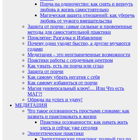
Порча на одиночество: как снять и вернуть
любовь в жизнь самостоятельно
Магическая защита отношений: как уберечь
любовь от чужого вмешательства
Защита от порчи: самые сильные и проверенные
методы для самостоятельной практики
Проклятие: Разгадка и Избавление
Почему одни уходят быстро, а другие мучаются
годами
Медитация – это неограниченные возможности
Практики работы с сердечным центром
Как узнать, есть ли порча или сглаз
Защита от порчи
Как самому убрать негатив с себя
Как самому избавиться от порчи
Магия универсальный ключ!… Или Что есть
МАГ?!
Обряды на успех и удачу!
МЕДИТАЦИЯ
Что такое осознанность простыми словами: как
развить и практиковать в жизни
Практика осознанности: как начать жить
здесь и сейчас уже сегодня
Энергетические практики
Энергетические практики: полный гид по