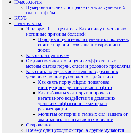
Нумерология
Нумерология: чек-лист расчёта числа судьбы и 5
главных фейков
КЛУБ
Целительство
Я не врач. Я — целитель. Как я вижу и устраняю
истинные причины болезней
Народный целитель: исцеление от болезней,
снятие порчи и возвращение гармонии в
жизнь
Как я стал целителем
От диагностики к очищению: эффективные
методы снятия порчи, сглаза и родового проклятия
Как снять порчу самостоятельно в домашних
условиях: полное руководство к действию
Как снять порчу яйцом: пошаговая
инструкция с диагностикой по фото
Как избавиться от порчи и прочего
негативного воздействия в домашних
условиях: эффективные методы и
рекомендации
Молитвы от порчи и темных сил: защита от
зла и защита от негативных влияний
Откровения
Почему одни уходят быстро, а другие мучаются