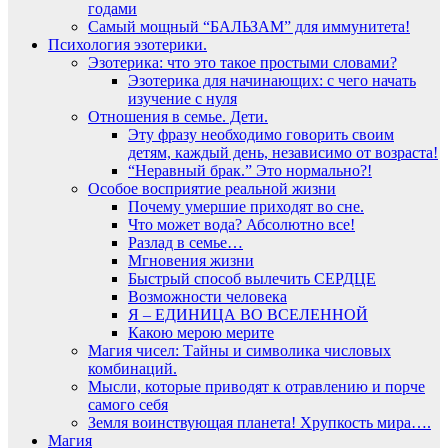
годами
Самый мощный “БАЛЬЗАМ” для иммунитета!
Психология эзотерики.
Эзотерика: что это такое простыми словами?
Эзотерика для начинающих: с чего начать
изучение с нуля
Отношения в семье. Дети.
Эту фразу необходимо говорить своим
детям, каждый день, независимо от возраста!
“Неравный брак.” Это нормально?!
Особое восприятие реальной жизни
Почему умершие приходят во сне.
Что может вода? Абсолютно все!
Разлад в семье…
Мгновения жизни
Быстрый способ вылечить СЕРДЦЕ
Возможности человека
Я – ЕДИНИЦА ВО ВСЕЛЕННОЙ
Какою мерою мерите
Магия чисел: Тайны и символика числовых
комбинаций.
Мысли, которые приводят к отравлению и порче
самого себя
Земля воинствующая планета! Хрупкость мира….
Магия